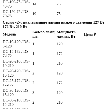
DC-100-75 / DS-
14
75
40-75
DC-150-75 / DS-
19
75
70-75
Серия «2»: амальгамные лампы низкого давления 127 Вт,
172 Вт, 210 Вт
Кол-во ламп,
Мощность
Модель
Цена ₽
шт.
лампы, Вт
DC-10-120 / DS-
1
120
5-120
DC-15-172 / DS-
1
172
7-172
DC-20-210 / DS-
1
210
10-210
DC-20-120 / DS-
2
120
10-120
DC-25-172 / DS-
2
172
12-172
DC-30-120 / DS-
3
120
15-120
DC-30-210 / DS-
2
210
15-210