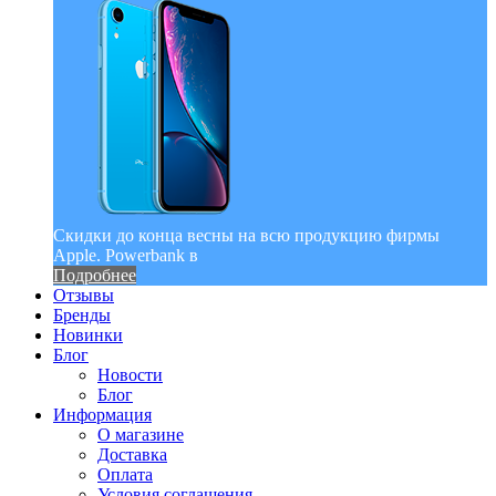
Скидки до конца весны на всю продукцию фирмы
Apple. Powerbank в
Подробнее
Отзывы
Бренды
Новинки
Блог
Новости
Блог
Информация
О магазине
Доставка
Оплата
Условия соглашения