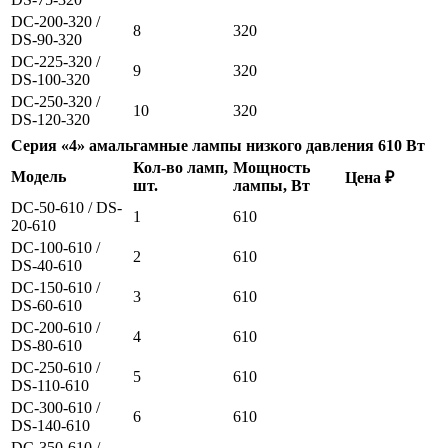
DC-200-320 /
8
320
DS-90-320
DC-225-320 /
9
320
DS-100-320
DC-250-320 /
10
320
DS-120-320
Серия «4» амальгамные лампы низкого давления 610 Вт
Кол-во ламп,
Мощность
Модель
Цена ₽
шт.
лампы, Вт
DC-50-610 / DS-
1
610
20-610
DC-100-610 /
2
610
DS-40-610
DC-150-610 /
3
610
DS-60-610
DC-200-610 /
4
610
DS-80-610
DC-250-610 /
5
610
DS-110-610
DC-300-610 /
6
610
DS-140-610
DC-350-610 /