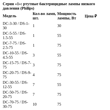
Серия «1»: ртутные бактерицидные лампы низкого
давления (Philips)
Кол-во ламп,
Мощность
Модель
Цена ₽
шт.
лампы, Вт
DC-3-30 / DS-1-
1
30
30
DC-5-55 / DS-
1
55
1.5-55
DC-7-75 / DS-
1
75
2.5-75
DC-10-55 / DS-
3
55
4.5-55
DC-15-75 / DS-7-
3
75
75
DC-20-75 / DS-9-
4
75
75
DC-30-55 / DS-
7
55
12-55
DC-50-75 / DS-
7
75
20-75
DC-70-75 / DS-
10
75
30-75