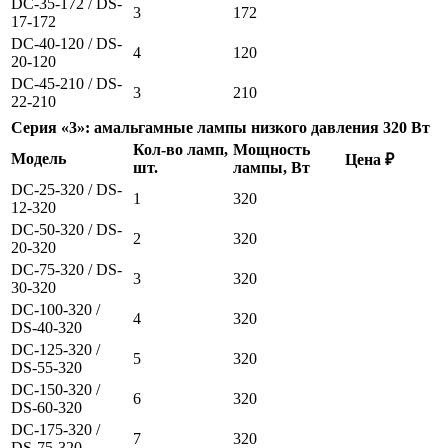
DC-35-172 / DS-
3
172
17-172
DC-40-120 / DS-
4
120
20-120
DC-45-210 / DS-
3
210
22-210
Серия «3»: амальгамные лампы низкого давления 320 Вт
Кол-во ламп,
Мощность
Модель
Цена ₽
шт.
лампы, Вт
DC-25-320 / DS-
1
320
12-320
DC-50-320 / DS-
2
320
20-320
DC-75-320 / DS-
3
320
30-320
DC-100-320 /
4
320
DS-40-320
DC-125-320 /
5
320
DS-55-320
DC-150-320 /
6
320
DS-60-320
DC-175-320 /
7
320
DS-75-320